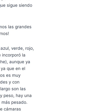
que sigue siendo
emos las grandes
emos!
azul, verde, rojo,
 incorporó la
che), aunque ya
, ya que en el
pos es muy
rdes y con
largo son las
 y peso, hay una
s más pesado.
de cámaras