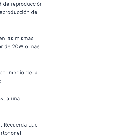
d de reproducción
reproducción de
nen las mismas
dor de 20W o más
por medio de la
e.
s, a una
n. Recuerda que
artphone!