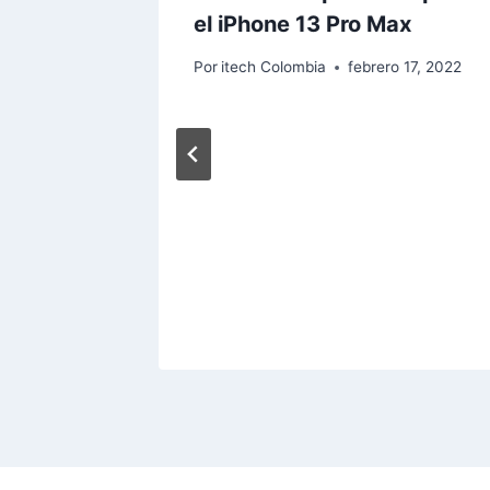
n EMUI
el iPhone 13 Pro Max
Por
itech Colombia
febrero 17, 2022
 17, 2018