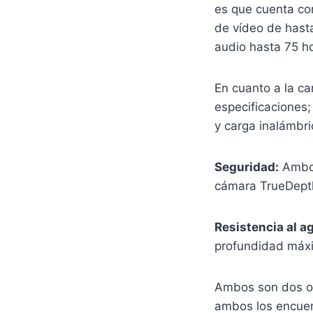
es que cuenta co
de vídeo de hast
audio hasta 75 h
En cuanto a la c
especificaciones
y carga inalámbr
Seguridad:
Ambos
cámara TrueDepth
Resistencia al a
profundidad máx
Ambos son dos op
ambos los encuen