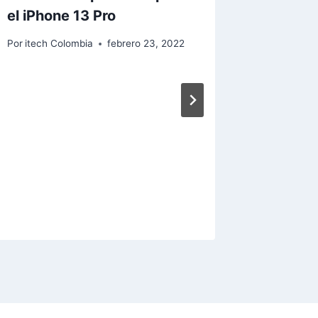
el iPhone 13 Pro
Por
itech Colombia
febrero 23, 2022
10 raz
el iPho
Por
itech 