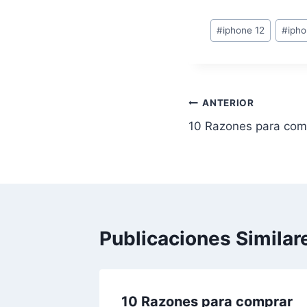
Etiquetas
#
iphone 12
#
ipho
de
la
entrada:
Navegación
ANTERIOR
10 Razones para comp
de
entradas
Publicaciones Similar
ares
10 Razones para comprar