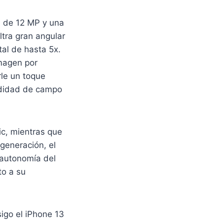
al de 12 MP y una
tra gran angular
tal de hasta 5x.
imagen por
rle un toque
ndidad de campo
ic, mientras que
 generación, el
 autonomía del
to a su
sigo el iPhone 13