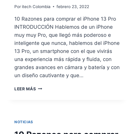
Por
itech Colombia
febrero 23, 2022
10 Razones para comprar el iPhone 13 Pro
INTRODUCCIÓN Hablemos de un iPhone
muy muy Pro, que llegó más poderoso e
inteligente que nunca, hablemos del iPhone
13 Pro, un smartphone con el que vivirás
una experiencia más rápida y fluida, con
grandes avances en cámara y batería y con
un diseño cautivante y que…
10
LEER MÁS
RAZONES
PARA
COMPRAR
EL
IPHONE
NOTICIAS
13
PRO