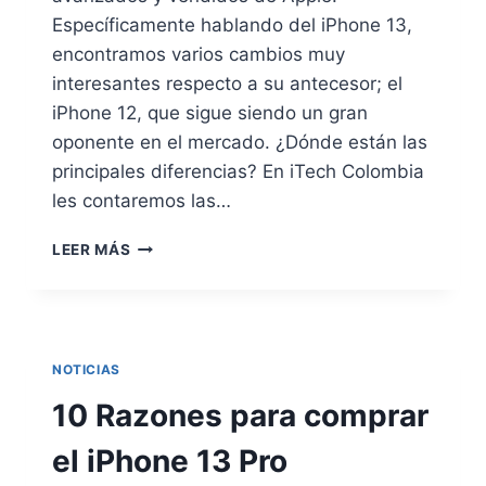
Específicamente hablando del iPhone 13,
encontramos varios cambios muy
interesantes respecto a su antecesor; el
iPhone 12, que sigue siendo un gran
oponente en el mercado. ¿Dónde están las
principales diferencias? En iTech Colombia
les contaremos las…
EL
LEER MÁS
IPHONE
12
FRENTE
AL
IPHONE
NOTICIAS
13
¡CONOCE
10 Razones para comprar
LAS
DIFERENCIAS!
el iPhone 13 Pro