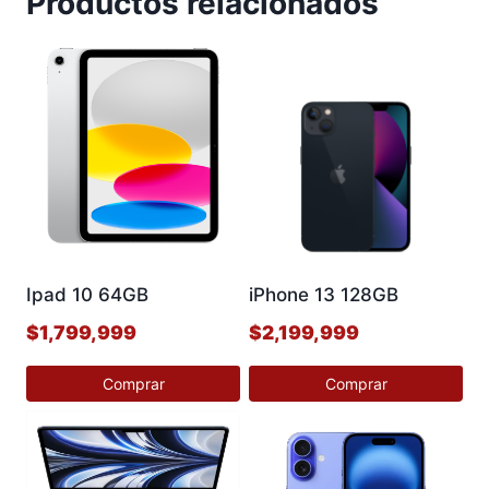
Productos relacionados
Ipad 10 64GB
iPhone 13 128GB
$
1,799,999
$
2,199,999
Comprar
Comprar
Este
Este
producto
producto
tiene
tiene