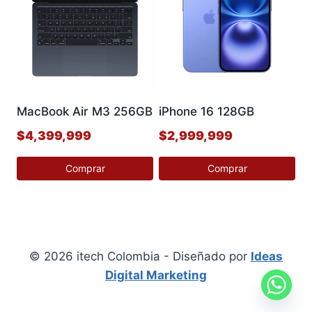
múltiples
múltiples
variantes.
variantes.
Las
Las
opciones
opciones
se
se
pueden
pueden
MacBook Air M3 256GB
iPhone 16 128GB
elegir
elegir
$
4,399,999
$
2,999,999
en
en
la
la
Comprar
Comprar
página
página
Este
Este
de
de
producto
producto
producto
producto
tiene
tiene
múltiples
múltiples
© 2026 itech Colombia - Diseñado por
Ideas
variantes.
variantes.
Digital Marketing
Las
Las
opciones
opciones