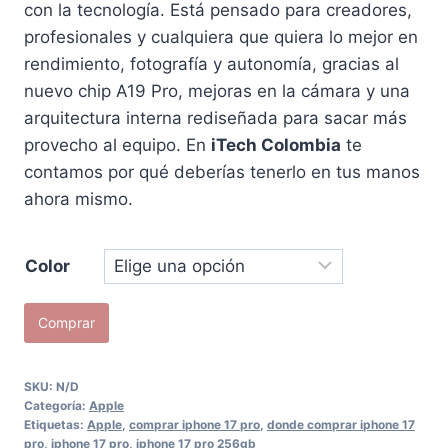
con la tecnología. Está pensado para creadores,
profesionales y cualquiera que quiera lo mejor en
rendimiento, fotografía y autonomía, gracias al
nuevo chip A19 Pro, mejoras en la cámara y una
arquitectura interna rediseñada para sacar más
provecho al equipo. En
iTech Colombia
te
contamos por qué deberías tenerlo en tus manos
ahora mismo.
Color
iPhone
Comprar
17
Pro
SKU:
N/D
256GB
Categoría:
Apple
cantidad
Etiquetas:
Apple
,
comprar iphone 17 pro
,
donde comprar iphone 17
pro
,
iphone 17 pro
,
iphone 17 pro 256gb