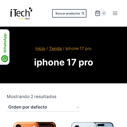
Saltar
al
0
Buscar productos
contenido
Inicio
/
Tienda
/
iphone 17 pro
iphone 17 pro
Mostrando 2 resultados