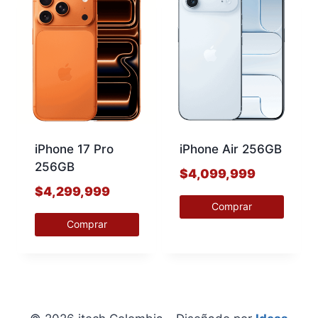
iPhone 17 Pro
iPhone Air 256GB
256GB
$
4,099,999
$
4,299,999
Comprar
Comprar
Este
Este
producto
producto
tiene
tiene
múltiples
múltiples
variantes.