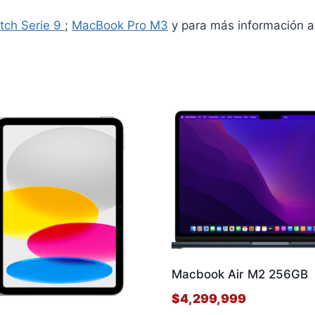
tch Serie 9
;
MacBook Pro M3
y para más información a
Macbook Air M2 256GB
$
4,299,999