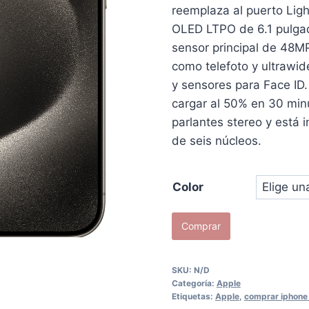
reemplaza al puerto Ligh
OLED LTPO de 6.1 pulgada
sensor principal de 48M
como telefoto y ultrawid
y sensores para Face ID
cargar al 50% en 30 minu
parlantes stereo y está
de seis núcleos.
Color
iPhone
Comprar
15
Pro
SKU:
N/D
128GB
Categoría:
Apple
cantidad
Etiquetas:
Apple
,
comprar iphone