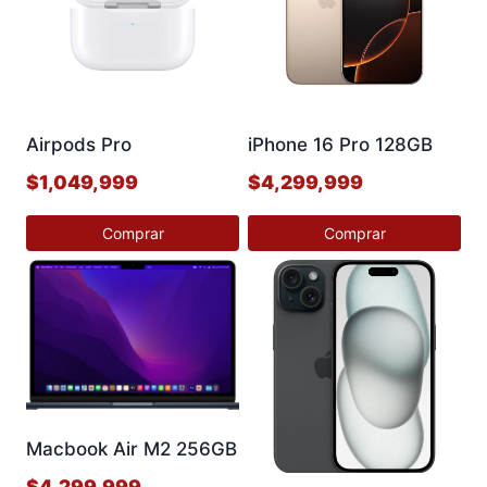
Airpods Pro
iPhone 16 Pro 128GB
$
1,049,999
$
4,299,999
Comprar
Comprar
Este
Este
producto
producto
tiene
tiene
múltiples
múltiples
variantes.
variantes.
Las
Las
opciones
opciones
Macbook Air M2 256GB
se
se
$
4,299,999