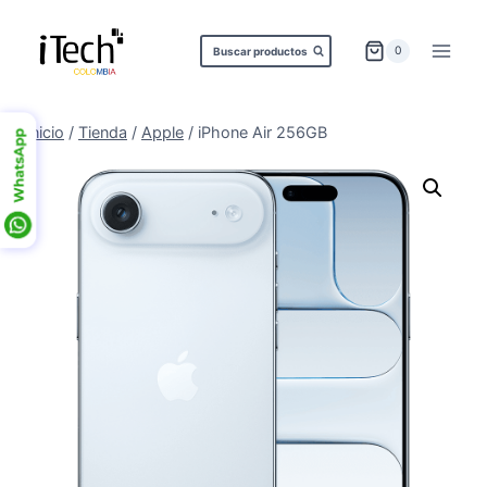
Saltar
al
0
Buscar productos
contenido
Inicio
/
Tienda
/
Apple
/
iPhone Air 256GB