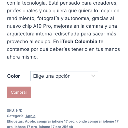
con la tecnología. Está pensado para creadores,
profesionales y cualquiera que quiera lo mejor en
rendimiento, fotografía y autonomía, gracias al
nuevo chip A19 Pro, mejoras en la cámara y una
arquitectura interna rediseñada para sacar más
provecho al equipo. En
iTech Colombia
te
contamos por qué deberías tenerlo en tus manos
ahora mismo.
Color
iPhone
Comprar
Air
256GB
SKU:
N/D
cantidad
Categoría:
Apple
Etiquetas:
Apple
,
comprar iphone 17 pro
,
donde comprar iphone 17
pro
,
iphone 17 pro
,
iphone 17 pro 256gb