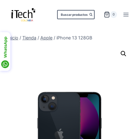
Saltar
al
0
Buscar productos
contenido
Inicio
/
Tienda
/
Apple
/
iPhone 13 128GB