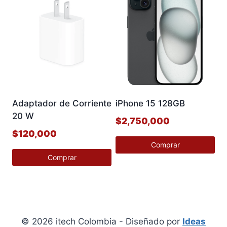
producto
producto
tiene
tiene
múltiples
múltiples
variantes.
variantes.
Las
Las
opciones
opciones
se
se
pueden
pueden
Adaptador de Corriente
iPhone 15 128GB
elegir
elegir
20 W
$
2,750,000
en
en
$
120,000
la
la
Comprar
página
página
Comprar
Este
de
de
producto
producto
producto
tiene
múltiples
variantes.
© 2026 itech Colombia - Diseñado por
Ideas