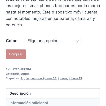
los mejores smartphones fabricados por la marca
hasta el momento. Este dispositivo móvil cuenta
con notables mejoras en su batería, cámaras y
potencia.
Color
iPhone
Comprar
13
128GB
SKU:
ITECH2R5R4
cantidad
Categoría:
Apple
Etiquetas:
Apple
,
comprar iphone 13
,
iphone
,
iphone 13
Descripción
Información adicional