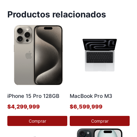
Productos relacionados
iPhone 15 Pro 128GB
MacBook Pro M3
$
4,299,999
$
6,599,999
Comprar
Comprar
Este
Este