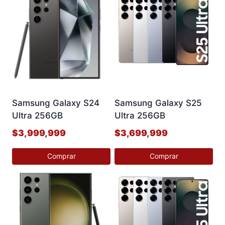
Samsung Galaxy S24
Samsung Galaxy S25
Ultra 256GB
Ultra 256GB
$
3,999,999
$
3,699,999
Comprar
Comprar
Este
Este
producto
producto
tiene
tiene
múltiples
múltiples
variantes.
variantes.