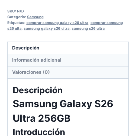
S26
SKU:
N/D
Ultra
Categoría:
Samsung
256GB
Etiquetas:
comprar samsung galaxy s26 ultra
,
comprar samsung
s26 ulta
,
samsung galaxy s26 ultra
,
samsung s26 ultra
cantidad
Descripción
Información adicional
Valoraciones (0)
Descripción
Samsung Galaxy S26
Ultra
256GB
Introducción