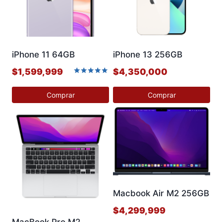
iPhone 11 64GB
iPhone 13 256GB
$
1,599,999
$
4,350,000
Valorado en
5.00
Comprar
Comprar
de 5
Este
Este
producto
producto
tiene
tiene
múltiples
múltiples
variantes.
variantes.
Las
Las
opciones
opciones
Macbook Air M2 256GB
se
se
$
4,299,999
pueden
pueden