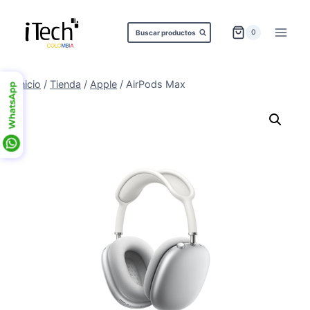
Saltar
al
0
Buscar productos
contenido
Inicio
/
Tienda
/
Apple
/
AirPods Max