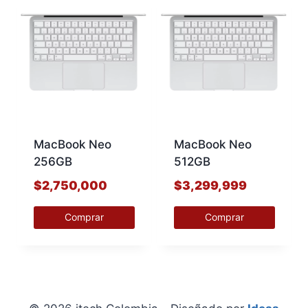
MacBook Neo
MacBook Neo
256GB
512GB
$
2,750,000
$
3,299,999
Comprar
Comprar
Este
Este
producto
producto
tiene
tiene
múltiples
múltiples