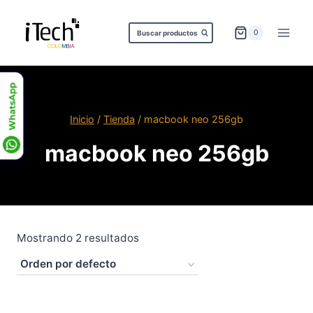
Saltar
al
0
Buscar productos
contenido
Inicio
/
Tienda
/
macbook neo 256gb
macbook neo 256gb
Mostrando 2 resultados