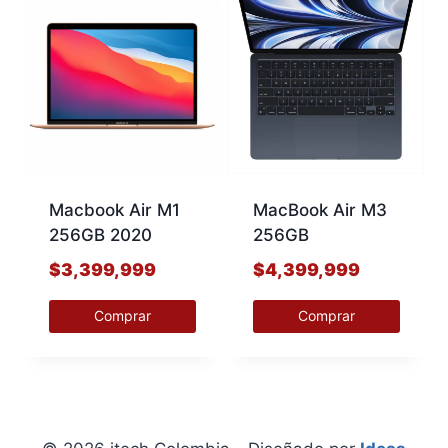
Macbook Air M1
MacBook Air M3
256GB 2020
256GB
$
3,399,999
$
4,399,999
Comprar
Comprar
Este
Este
producto
producto
tiene
tiene
múltiples
múltiples