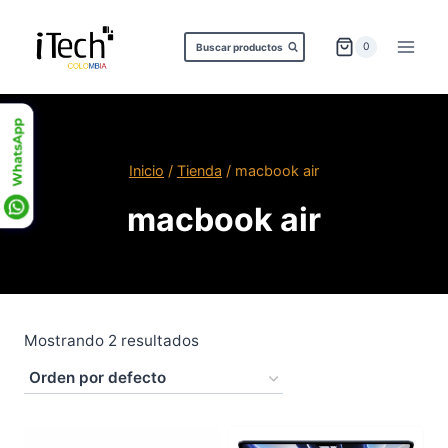
Saltar
al
0
Buscar productos
contenido
Inicio
/
Tienda
/
macbook air
macbook air
Mostrando 2 resultados