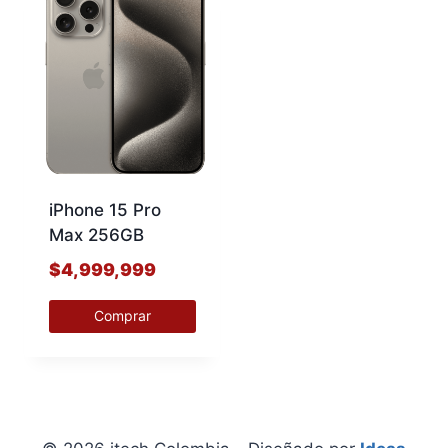
iPhone 15 Pro
Max 256GB
$
4,999,999
Comprar
Este
producto
tiene
múltiples