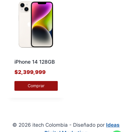
iPhone 14 128GB
$
2,399,999
Comprar
Este
producto
tiene
múltiples
© 2026 itech Colombia - Diseñado por
Ideas
variantes.