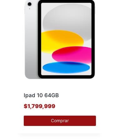
Ipad 10 64GB
$
1,799,999
Comprar
Este
producto