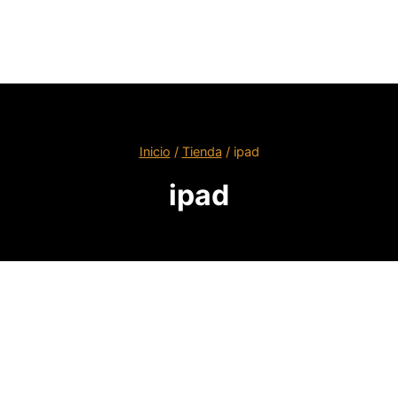
Inicio
/
Tienda
/
ipad
ipad