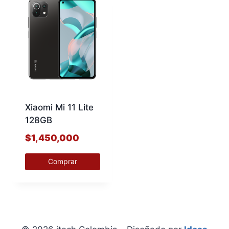
Xiaomi Mi 11 Lite
128GB
$
1,450,000
Comprar
Este
producto
tiene
múltiples