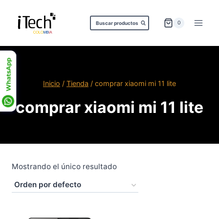
Saltar
al
0
Buscar productos
contenido
Inicio
/
Tienda
/
comprar xiaomi mi 11 lite
comprar xiaomi mi 11 lite
Mostrando el único resultado