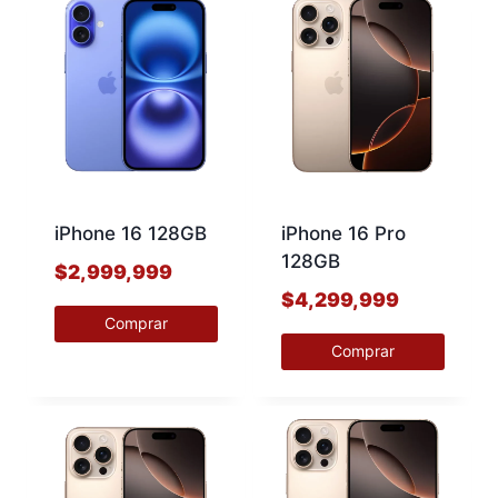
iPhone 16 128GB
iPhone 16 Pro
128GB
$
2,999,999
$
4,299,999
Comprar
Comprar
Este
Este
producto
producto
tiene
tiene
múltiples
múltiples
variantes.