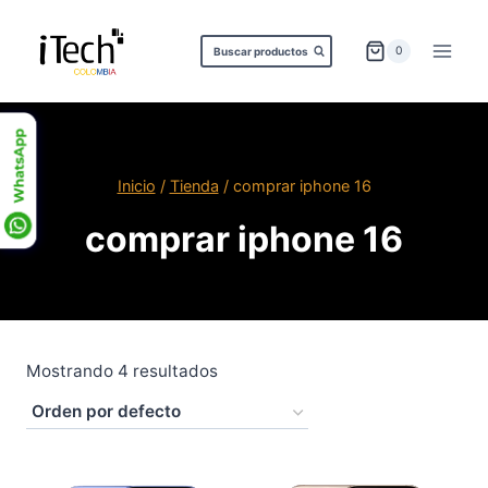
Saltar
al
0
Buscar productos
contenido
Inicio
/
Tienda
/
comprar iphone 16
comprar iphone 16
Mostrando 4 resultados