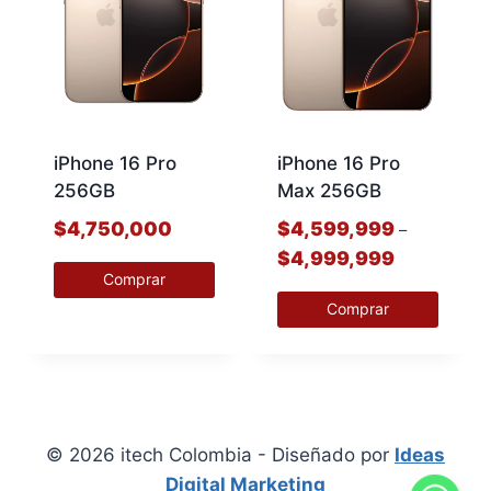
variantes.
Las
Las
opciones
opciones
se
se
pueden
pueden
elegir
elegir
en
iPhone 16 Pro
iPhone 16 Pro
en
la
256GB
Max 256GB
la
página
$
4,750,000
$
4,599,999
–
página
de
Price
$
4,999,999
de
producto
range:
Comprar
producto
$4,599,999
Comprar
Este
through
producto
Este
$4,999,999
tiene
producto
múltiples
tiene
variantes.
múltiples
© 2026 itech Colombia - Diseñado por
Ideas
Las
variantes.
Digital Marketing
opciones
Las