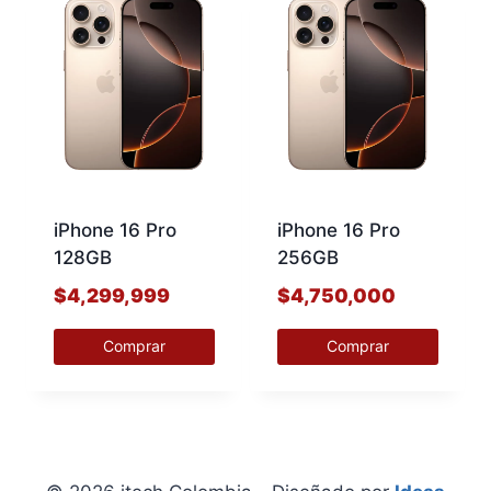
iPhone 16 Pro
iPhone 16 Pro
128GB
256GB
$
4,299,999
$
4,750,000
Comprar
Comprar
Este
Este
producto
producto
tiene
tiene
múltiples
múltiples