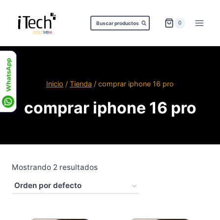
Saltar
al
0
Buscar productos
contenido
Inicio
/
Tienda
/
comprar iphone 16 pro
comprar iphone 16 pro
Mostrando 2 resultados