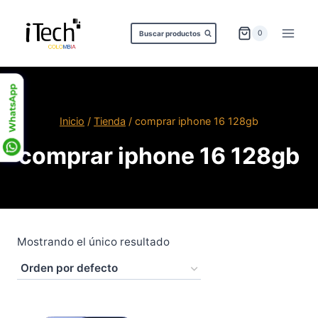
Saltar
al
0
Buscar productos
contenido
Inicio
/
Tienda
/
comprar iphone 16 128gb
comprar iphone 16 128gb
Mostrando el único resultado