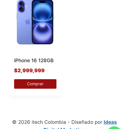
iPhone 16 128GB
$
2,999,999
Comprar
Este
producto
tiene
múltiples
© 2026 itech Colombia - Diseñado por
Ideas
variantes.