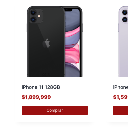
iPhone 11 128GB
iPhon
$
1,899,999
$
1,5
Comprar
Este
Este
producto
produ