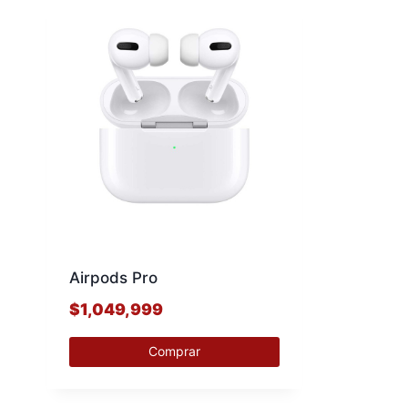
Airpods Pro
$
1,049,999
Comprar
Este
producto