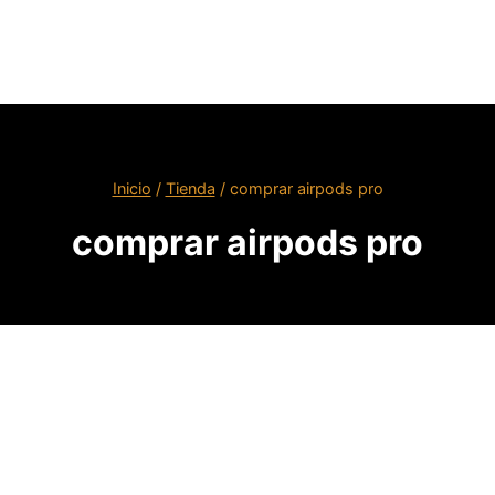
Inicio
/
Tienda
/
comprar airpods pro
comprar airpods pro