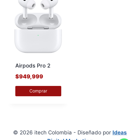
Airpods Pro 2
$
949,999
Comprar
Este
producto
tiene
múltiples
© 2026 itech Colombia - Diseñado por
Ideas
variantes.