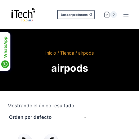
Saltar
al
0
Buscar productos
contenido
Inicio
/
Tienda
/
airpods
airpods
Mostrando el único resultado